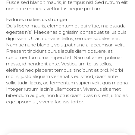
Fusce sed blandit mauris, in tempus nisl. Sed rutrum elit
non ante rhoncus, vel luctus neque pretium.
Failures makes us stronger
Duis libero mauris, elementum et dui vitae, malesuada
egestas nisi. Maecenas dignissim consequat tellus quis
dignissim. Ut ac convallis tellus, semper sodales erat.
Nam ac nunc blandit, volutpat nunc a, accumsan velit.
Praesent tincidunt purus iaculis diam posuere, at
condimentum urna imperdiet. Nam sit amet pulvinar
massa, id hendrerit ante. Vestibulum tellus tellus,
eleifend nec placerat tempus, tincidunt at orci. Morbi
mollis, justo aliquam venenatis euismod, diam ante
sollicitudin lacus, ac fermentum sapien velit quis magna.
Integer rutrum lacinia ullamcorper. Vivamus sit amet
bibendum augue, non luctus diam. Cras nisi est, ultricies
eget ipsum ut, viverra facilisis tortor.