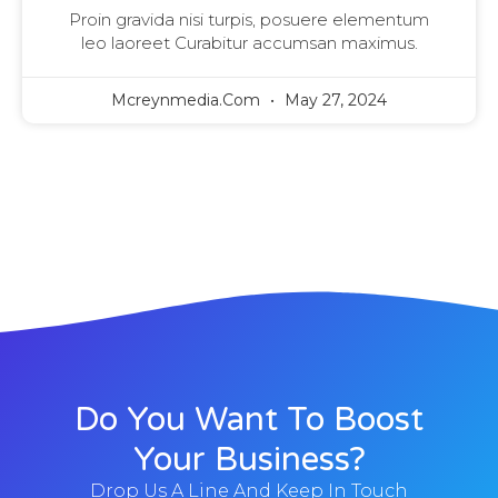
Proin gravida nisi turpis, posuere elementum
leo laoreet Curabitur accumsan maximus.
Mcreynmedia.com
May 27, 2024
Do You Want To Boost
Your Business?
Drop Us A Line And Keep In Touch