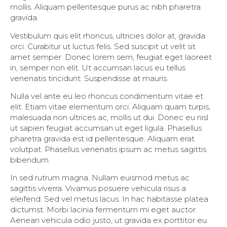
mollis. Aliquam pellentesque purus ac nibh pharetra
gravida.
Vestibulum quis elit rhoncus, ultricies dolor at, gravida
orci. Curabitur ut luctus felis. Sed suscipit ut velit sit
amet semper. Donec lorem sem, feugiat eget laoreet
in, semper non elit. Ut accumsan lacus eu tellus
venenatis tincidunt. Suspendisse at mauris.
Nulla vel ante eu leo rhoncus condimentum vitae et
elit. Etiam vitae elementum orci. Aliquam quam turpis,
malesuada non ultrices ac, mollis ut dui. Donec eu nisl
ut sapien feugiat accumsan ut eget ligula. Phasellus
pharetra gravida est id pellentesque. Aliquam erat
volutpat. Phasellus venenatis ipsum ac metus sagittis
bibendum.
In sed rutrum magna. Nullam euismod metus ac
sagittis viverra. Vivamus posuere vehicula risus a
eleifend. Sed vel metus lacus. In hac habitasse platea
dictumst. Morbi lacinia fermentum mi eget auctor.
Aenean vehicula odio justo, ut gravida ex porttitor eu.