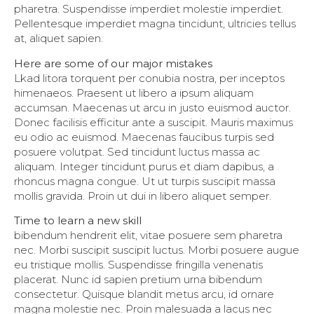
pharetra. Suspendisse imperdiet molestie imperdiet.
Pellentesque imperdiet magna tincidunt, ultricies tellus
at, aliquet sapien.
Here are some of our major mistakes
Lkad litora torquent per conubia nostra, per inceptos
himenaeos. Praesent ut libero a ipsum aliquam
accumsan. Maecenas ut arcu in justo euismod auctor.
Donec facilisis efficitur ante a suscipit. Mauris maximus
eu odio ac euismod. Maecenas faucibus turpis sed
posuere volutpat. Sed tincidunt luctus massa ac
aliquam. Integer tincidunt purus et diam dapibus, a
rhoncus magna congue. Ut ut turpis suscipit massa
mollis gravida. Proin ut dui in libero aliquet semper.
Time to learn a new skill
bibendum hendrerit elit, vitae posuere sem pharetra
nec. Morbi suscipit suscipit luctus. Morbi posuere augue
eu tristique mollis. Suspendisse fringilla venenatis
placerat. Nunc id sapien pretium urna bibendum
consectetur. Quisque blandit metus arcu, id ornare
magna molestie nec. Proin malesuada a lacus nec