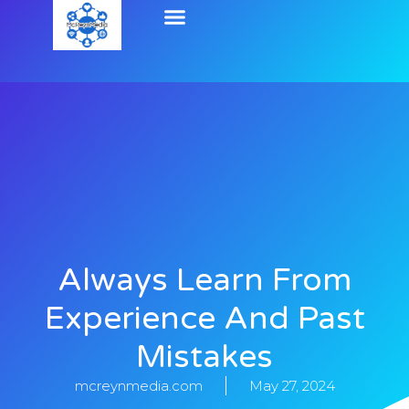
Always Learn From
Experience And Past
Mistakes
mcreynmedia.com
May 27, 2024