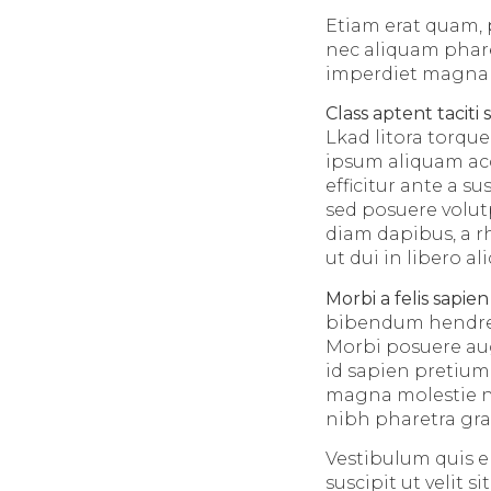
Etiam erat quam, p
nec aliquam phare
imperdiet magna ti
Class aptent taciti 
Lkad litora torqu
ipsum aliquam acc
efficitur ante a 
sed posuere volut
diam dapibus, a r
ut dui in libero a
Morbi a felis sapien
bibendum hendrerit
Morbi posuere aug
id sapien pretium
magna molestie ne
nibh pharetra gra
Vestibulum quis eli
suscipit ut velit 