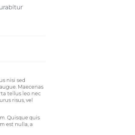
urabitur
s nisi sed
ra augue. Maecenas
ta tellus leo nec
urus risus, vel
um. Quisque quis
 est nulla, a