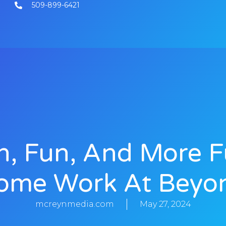
509-899-6421
n, Fun, And More F
ome Work At Beyo
mcreynmedia.com
May 27, 2024