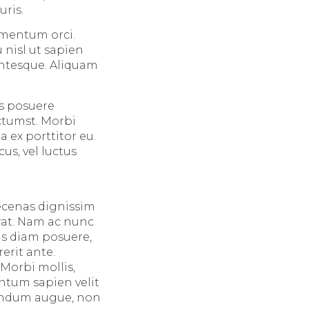
uris.
ementum orci.
 nisl ut sapien
entesque. Aliquam
us posuere
ictumst. Morbi
 ex porttitor eu.
us, vel luctus
aecenas dignissim
erat. Nam ac nunc
is diam posuere,
erit ante.
 Morbi mollis,
entum sapien velit
bendum augue, non