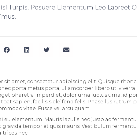
Nisi Turpis, Posuere Elementum Leo Laoreet C
imus.
 sit amet, consectetur adipiscing elit. Quisque rhoncu
Donec porta metus porta, ullamcorper libero ut, viver
get pharetra imperdiet, dolor urna luctus urna, id por
utpat sapien, facilisis eleifend felis. Phasellus rutrum p
ommodo vitae. Fusce vel arcu quam.
i eu elementum. Mauris iaculis nec justo ac ferment
it gravida tempor et quis mauris. Vestibulum fermentum
ltrices nec.