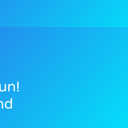
un!
nd