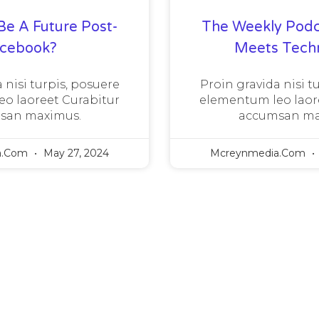
Be A Future Post-
The Weekly Podc
acebook?
Meets Tech
 nisi turpis, posuere
Proin gravida nisi t
o laoreet Curabitur
elementum leo laor
san maximus.
accumsan ma
a.com
May 27, 2024
Mcreynmedia.com