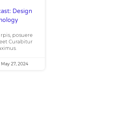
ast: Design
nology
urpis, posuere
eet Curabitur
ximus.
May 27, 2024