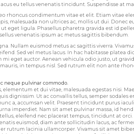
lacus eu tellus venenatis tincidunt. Suspendisse at ma
 leo rhoncus condimentum vitae et elit. Etiam vitae el
s, malesuada non ultrices ac, mollis ut dui. Donec eu
ut eget ligula. Phasellus pharetra gravida est id pell
asellus venenatis ipsum ac metus sagittis bibendum.
na. Nullam euismod metus ac sagittis viverra. Vivam
leifend. Sed vel metus lacus. In hac habitasse platea d
mi eget auctor. Aenean vehicula odio justo, ut gravida
mauris, in tempus nisl. Sed rutrum elit non ante rhonc
ec neque pulvinar commodo.
s, elementum et dui vitae, malesuada egestas nisi. M
uis dignissim. Ut ac convallis tellus, semper sodales 
nunc a, accumsan velit. Praesent tincidunt purus iacul
na imperdiet. Nam sit amet pulvinar massa, id hendr
tellus, eleifend nec placerat tempus, tincidunt at orci.
enatis euismod, diam ante sollicitudin lacus, ac ferm
er rutrum lacinia ullamcorper. Vivamus sit amet bi