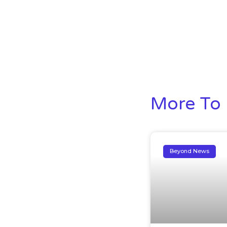
More To 
Beyond News