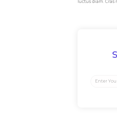
luctus diam. Cras ni
S