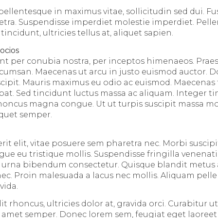
ellentesque in maximus vitae, sollicitudin sed dui. Fu
tra. Suspendisse imperdiet molestie imperdiet. Pell
ncidunt, ultricies tellus at, aliquet sapien.
socios
ent per conubia nostra, per inceptos himenaeos. Praes
umsan. Maecenas ut arcu in justo euismod auctor. Don
suscipit. Mauris maximus eu odio ac euismod. Maecenas 
pat. Sed tincidunt luctus massa ac aliquam. Integer ti
honcus magna congue. Ut ut turpis suscipit massa mol
liquet semper.
 elit, vitae posuere sem pharetra nec. Morbi suscipit 
ue eu tristique mollis. Suspendisse fringilla venenati
 urna bibendum consectetur. Quisque blandit metus a
c. Proin malesuada a lacus nec mollis. Aliquam pell
vida.
t rhoncus, ultricies dolor at, gravida orci. Curabitur ut 
sit amet semper. Donec lorem sem, feugiat eget laoree