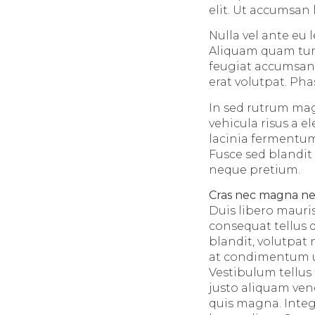
elit. Ut accumsan 
Nulla vel ante eu
Aliquam quam turpi
feugiat accumsan 
erat volutpat. Ph
In sed rutrum mag
vehicula risus a e
lacinia fermentum 
Fusce sed blandit 
neque pretium.
Cras nec magna n
Duis libero mauri
consequat tellus q
blandit, volutpat 
at condimentum ur
Vestibulum tellus 
justo aliquam ven
quis magna. Integ