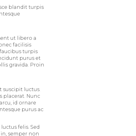
sce blandit turpis
entesque
ent ut libero a
ec facilisis
faucibus turpis
ncidunt purus et
lis gravida. Proin
suscipit luctus.
s placerat. Nunc
rcu, id ornare
entesque purus ac
luctus felis. Sed
t in, semper non