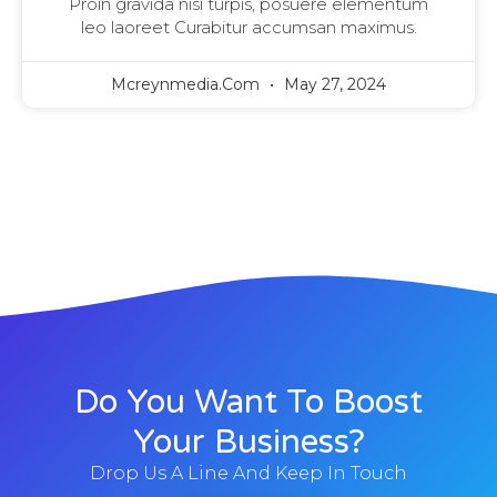
Proin gravida nisi turpis, posuere elementum
leo laoreet Curabitur accumsan maximus.
Mcreynmedia.com
May 27, 2024
Do You Want To Boost
Your Business?
Drop Us A Line And Keep In Touch