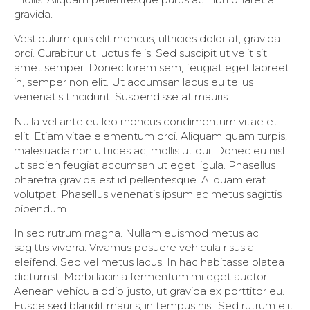
gravida.
Vestibulum quis elit rhoncus, ultricies dolor at, gravida
orci. Curabitur ut luctus felis. Sed suscipit ut velit sit
amet semper. Donec lorem sem, feugiat eget laoreet
in, semper non elit. Ut accumsan lacus eu tellus
venenatis tincidunt. Suspendisse at mauris.
Nulla vel ante eu leo rhoncus condimentum vitae et
elit. Etiam vitae elementum orci. Aliquam quam turpis,
malesuada non ultrices ac, mollis ut dui. Donec eu nisl
ut sapien feugiat accumsan ut eget ligula. Phasellus
pharetra gravida est id pellentesque. Aliquam erat
volutpat. Phasellus venenatis ipsum ac metus sagittis
bibendum.
In sed rutrum magna. Nullam euismod metus ac
sagittis viverra. Vivamus posuere vehicula risus a
eleifend. Sed vel metus lacus. In hac habitasse platea
dictumst. Morbi lacinia fermentum mi eget auctor.
Aenean vehicula odio justo, ut gravida ex porttitor eu.
Fusce sed blandit mauris, in tempus nisl. Sed rutrum elit