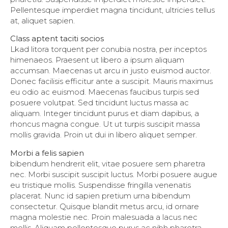
Pellentesque imperdiet magna tincidunt, ultricies tellus
at, aliquet sapien.
Class aptent taciti socios
Lkad litora torquent per conubia nostra, per inceptos
himenaeos. Praesent ut libero a ipsum aliquam
accumsan. Maecenas ut arcu in justo euismod auctor.
Donec facilisis efficitur ante a suscipit. Mauris maximus
eu odio ac euismod. Maecenas faucibus turpis sed
posuere volutpat. Sed tincidunt luctus massa ac
aliquam. Integer tincidunt purus et diam dapibus, a
rhoncus magna congue. Ut ut turpis suscipit massa
mollis gravida. Proin ut dui in libero aliquet semper.
Morbi a felis sapien
bibendum hendrerit elit, vitae posuere sem pharetra
nec. Morbi suscipit suscipit luctus. Morbi posuere augue
eu tristique mollis. Suspendisse fringilla venenatis
placerat. Nunc id sapien pretium urna bibendum
consectetur. Quisque blandit metus arcu, id ornare
magna molestie nec. Proin malesuada a lacus nec
mollis. Aliquam pellentesque purus ac nibh pharetra